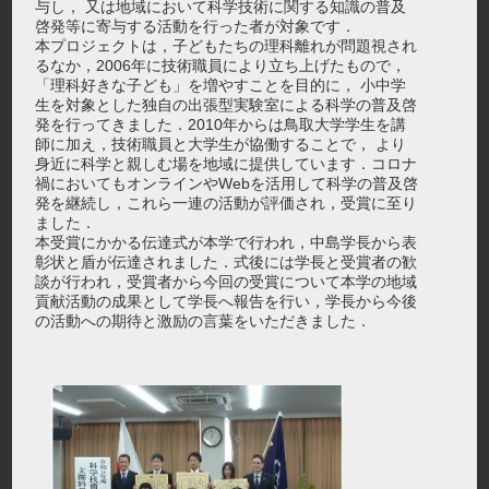
与し， 又は地域において科学技術に関する知識の普及
啓発等に寄与する活動を行った者が対象です．
本プロジェクトは，子どもたちの理科離れが問題視され
るなか，2006年に技術職員により立ち上げたもので，
「理科好きな子ども」を増やすことを目的に， 小中学
生を対象とした独自の出張型実験室による科学の普及啓
発を行ってきました．2010年からは鳥取大学学生を講
師に加え，技術職員と大学生が協働することで， より
身近に科学と親しむ場を地域に提供しています．コロナ
禍においてもオンラインやWebを活用して科学の普及啓
発を継続し，これら一連の活動が評価され，受賞に至り
ました．
本受賞にかかる伝達式が本学で行われ，中島学長から表
彰状と盾が伝達されました．式後には学長と受賞者の歓
談が行われ，受賞者から今回の受賞について本学の地域
貢献活動の成果として学長へ報告を行い，学長から今後
の活動への期待と激励の言葉をいただきました．