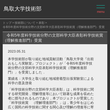
鳥取大学技術部
トップ
技術部について
表彰
令和5年度科学技術分野の文部科学大臣表彰科学技術賞（理解推進部門）受賞
令和5年度科学技術分野の文部科学大臣表彰科学技術賞
（理解推進部門）受賞
2023.05.31
本学技術部が取り組む地域貢献活動「鳥取大学発『出前
おもしろ実験室』プロジェクト」が「令和5年度科学技
術分野の文部科学大臣表彰科学技術賞（理解推進部
門）」を受賞しました．
業績名：大学生と取り組む地域密着型出張実験室による
科学の普及啓発
「科学技術分野の文部科学大臣表彰」は，科学技術に関
する研究開発，理解増進等において顕著な成果を収めた
者に授与されるものであり，本プロジェクトが受賞した
「科学技術賞 （理解増進部門）」は，青少年をはじめ
広く国民の科学技術に関する関心及び理解の増進等に寄