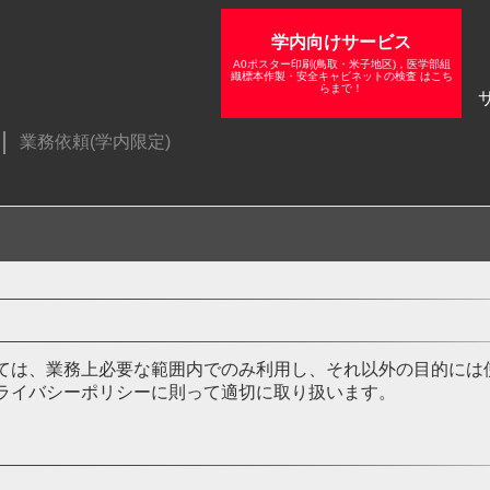
学内向けサービス
A0ポスター印刷(鳥取・米子地区)，医学部組
織標本作製・安全キャビネットの検査 はこち
らまで！
業務依頼(学内限定)
ては、業務上必要な範囲内でのみ利用し、それ以外の目的には
ライバシーポリシーに則って適切に取り扱います。