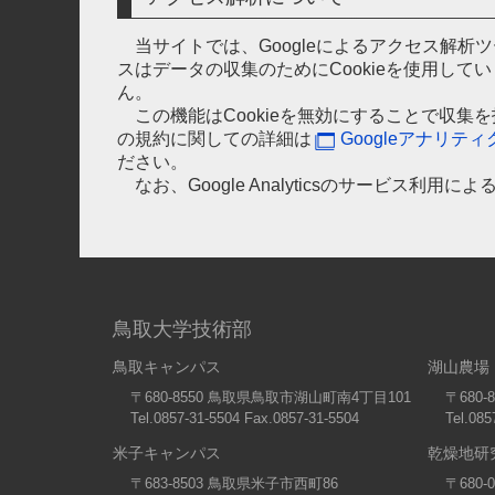
当サイトでは、Googleによるアクセス解析ツ
スはデータの収集のためにCookieを使用し
ん。
この機能はCookieを無効にすることで収
の規約に関しての詳細は
Googleアナリテ
ださい。
なお、Google Analyticsのサービス
鳥取大学技術部
鳥取キャンパス
湖山農場
〒680-8550 鳥取県鳥取市湖山町南4丁目101
〒680
Tel.0857-31-5504 Fax.0857-31-5504
Tel.085
米子キャンパス
乾燥地研
〒683-8503 鳥取県米子市西町86
〒680