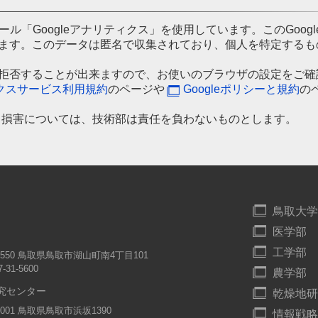
ール「Googleアナリティクス」を使用しています。このGoog
ています。このデータは匿名で収集されており、個人を特定する
集を拒否することが出来ますので、お使いのブラウザの設定をご
ィクスサービス利用規約
のページや
Googleポリシーと規約
の
利用による損害については、技術部は責任を負わないものとします。
鳥取大学
医学部
工学部
-8550 鳥取県鳥取市湖山町南4丁目101
7-31-5600
農学部
究センター
乾燥地研
-0001 鳥取県鳥取市浜坂1390
情報戦略