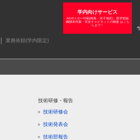
学内向けサービス
A0ポスター印刷(鳥取・米子地区)，医学部組
織標本作製・安全キャビネットの検査 はこち
らまで！
業務依頼(学内限定)
技術研修・報告
技術研修会
技術発表会
技術部報告