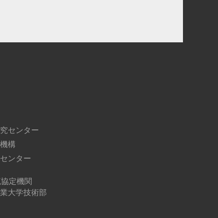
究センター
機構
センター
流協定機関
業大学技術部