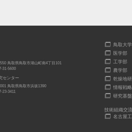
鳥取大学
医学部
工学部
-8550 鳥取県鳥取市湖山町南4丁目101
7-31-5600
農学部
究センター
乾燥地研
-0001 鳥取県鳥取市浜坂1390
情報戦略
7-23-3411
研究基盤
技術組織交
名古屋工