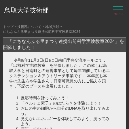
鳥取大学技術部
トップ
技術部について
地域貢献
にちなんふる里まつり連携出前科学実験教室2024
「にちなんふる里まつり連携出前科学実験教室2024」を
開催しました！
令和6年11月3日(日)に日南町庁舎交流ホールにて，
「出前科学実験教室」を開催しました． この催しは鳥
取大学と日南町との連携事業として毎年開催しているエ
クステンション＆アウトリーチ事業です． 本年度も本
学の先生方や学生さん，日南町職員の方にご協力を頂
き，下記のブースを出展しました．
反応時間を計ってみよう！
「ペルチェ素子」のはたらきを体験しよう！
お口の中の細胞から自分のDNAを取り出してみよ
う。
見えないエネルギーを体験してみよう、測ってみ
よう。