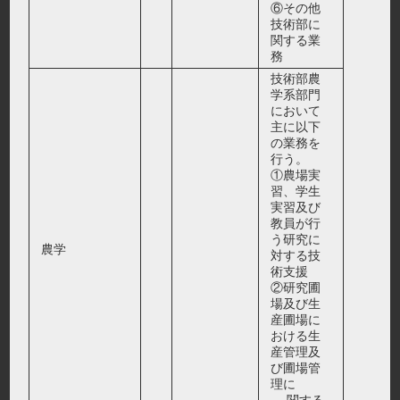
⑥その他
技術部に
関する業
務
技術部農
学系部門
において
主に以下
の業務を
行う。
①農場実
習、学生
実習及び
教員が行
う研究に
農学
対する技
術支援
②研究圃
場及び生
産圃場に
おける生
産管理及
び圃場管
理に