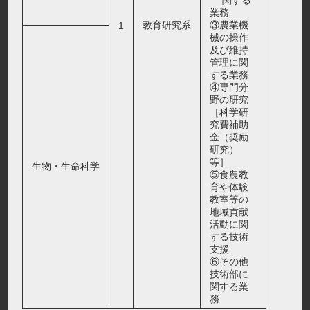
関する
業務
教育研究系
③農業機
1
械の操作
及び維持
管理に関
する業務
④専門分
野の研究
［科学研
究費補助
金（奨励
研究）
等］
生物・生命科学
⑤食農教
育や体験
教室等の
地域貢献
活動に関
する技術
支援
⑥その他
技術部に
関する業
務