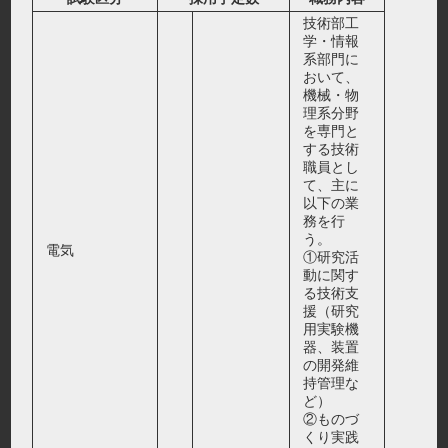
技術部工
学・情報
系部門に
おいて、
機械・物
理系分野
を専門と
する技術
職員とし
て、主に
以下の業
務を行
う。
電気
①研究活
動に関す
る技術支
援（研究
用実験機
器、装置
の開発維
持管理な
ど）
②ものづ
くり実践