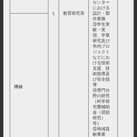
センター
における
教育研究系
設計・製
1
作業務
③学生実
験・実
習、卒業
研究及び
学内プロ
ジェクト
などにお
ける技術
支援、技
術指導及
び安全指
導
機械
④専門分
野の研究
［科学研
究費補助
金（奨励
研究）
等］
⑤地域貢
献事業